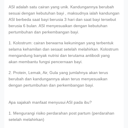
ASI adalah satu cairan yang unik. Kandungannya berubah
sesuai dengan kebutuhan bayi , maksudnya ialah kandungan
ASI berbeda saat bayi berusia 3 hari dan saat bayi tersebut
berusia 6 bulan. ASI menyesuaikan dengan kebutuhan
pertumbuhan dan perkembangan bayi.
1. Kolostrum: cairan berwarna kekuningan yang terbentuk
selama kehamilan dan sesaat setelah melahirkan. Kolostrum
mengandung banyak nutrisi dan terutama antibodi yang
akan membantu fungsi pencernaan bayi.
2. Protein, Lemak, Air, Gula yang jumlahnya akan terus
berubah dan kandungannya akan terus menyesuaikan
dengan pertumbuhan dan perkembangan bayi.
Apa sajakah manfaat menyusui ASI pada ibu?
1. Mengurangi risiko perdarahan post partum (perdarahan
setelah melahirkan)