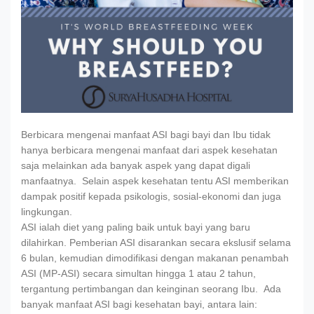
Berbicara mengenai manfaat ASI bagi bayi dan Ibu tidak
hanya berbicara mengenai manfaat dari aspek kesehatan
saja melainkan ada banyak aspek yang dapat digali
manfaatnya. Selain aspek kesehatan tentu ASI memberikan
dampak positif kepada psikologis, sosial-ekonomi dan juga
lingkungan.
ASI ialah diet yang paling baik untuk bayi yang baru
dilahirkan. Pemberian ASI disarankan secara ekslusif selama
6 bulan, kemudian dimodifikasi dengan makanan penambah
ASI (MP-ASI) secara simultan hingga 1 atau 2 tahun,
tergantung pertimbangan dan keinginan seorang Ibu.
Ada
banyak manfaat ASI bagi kesehatan bayi, antara lain: