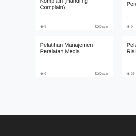
Komplain (Handling
Per
Complain)
-
8
Dasar
0
Pelatihan Manajemen
Pel
Peralatan Medis
Ris
0
Dasar
39