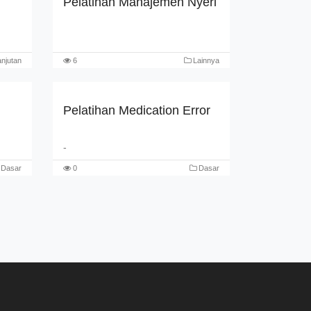
Pelatihan Manajemen Nyeri
njutan
6
Lainnya
Pelatihan Medication Error
-
Dasar
0
Dasar