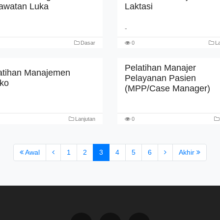
awatan Luka
Laktasi
-
Dasar
0
La
Pelatihan Manajer
atihan Manajemen
Pelayanan Pasien
iko
(MPP/Case Manager)
Lanjutan
0
Awal
1
2
3
4
5
6
Akhir