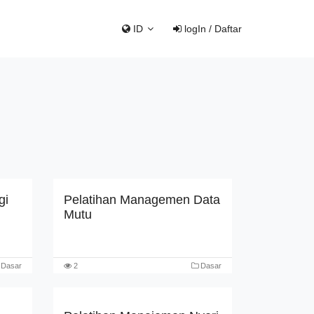
ID
logIn / Daftar
gi
Pelatihan Managemen Data
Mutu
Dasar
2
Dasar