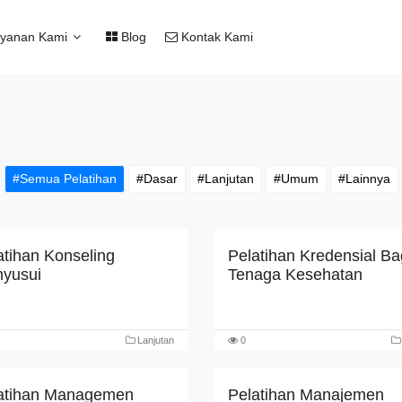
yanan Kami
Blog
Kontak Kami
#Semua Pelatihan
#Dasar
#Lanjutan
#Umum
#Lainnya
atihan Konseling
Pelatihan Kredensial Ba
yusui
Tenaga Kesehatan
Lanjutan
0
atihan Managemen
Pelatihan Manajemen