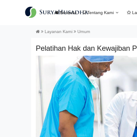
Beranda
Tentang Kami
La
Layanan Kami
Umum
Pelatihan Hak dan Kewajiban P