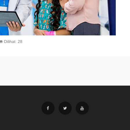
Dilihat: 28