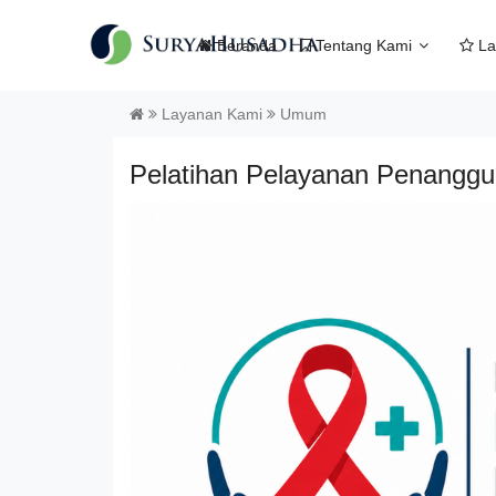
Beranda
Tentang Kami
La
Layanan Kami
Umum
Pelatihan Pelayanan Penanggu