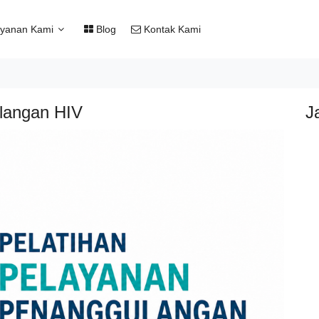
yanan Kami
Blog
Kontak Kami
langan HIV
J