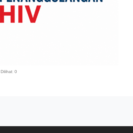
Dilihat: 0