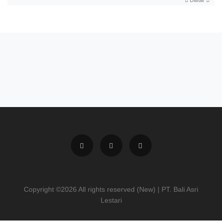
Daftar
Copyright ©
2026 All rights reserved (New) | PT. Bali Asri
Lestari